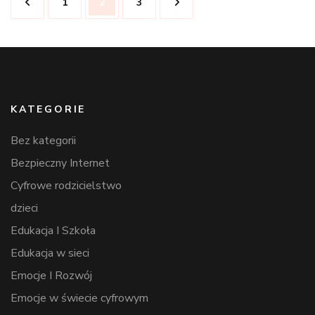
Strona
Strona
Strona
1
2
3
wpisów
KATEGORIE
Bez kategorii
Bezpieczny Internet
Cyfrowe rodzicielstwo
dzieci
Edukacja I Szkoła
Edukacja w sieci
Emocje I Rozwój
Emocje w świecie cyfrowym