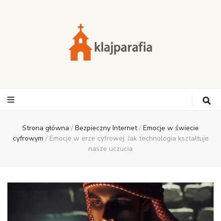
Strona główna
/
Bezpieczny Internet
/
Emocje w świecie
cyfrowym
/
Emocje w erze cyfrowej: Jak technologia kształtuje
nasze uczucia