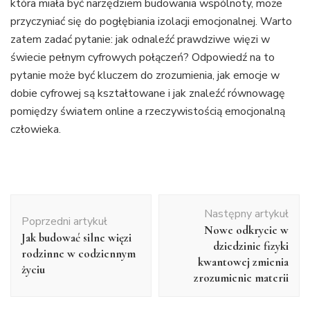
która miała być narzędziem budowania wspólnoty, może
przyczyniać się do pogłębiania izolacji emocjonalnej. Warto
zatem zadać pytanie: jak odnaleźć prawdziwe więzi w
świecie pełnym cyfrowych połączeń? Odpowiedź na to
pytanie może być kluczem do zrozumienia, jak emocje w
dobie cyfrowej są kształtowane i jak znaleźć równowagę
pomiędzy światem online a rzeczywistością emocjonalną
człowieka.
Nawigacja
Następny artykuł
wpisu
Poprzedni artykuł
Nowe odkrycie w
Jak budować silne więzi
dziedzinie fizyki
rodzinne w codziennym
kwantowej zmienia
życiu
zrozumienie materii