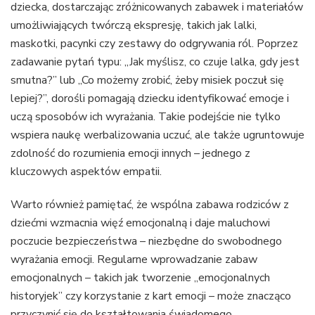
dziecka, dostarczając zróżnicowanych zabawek i materiałów
umożliwiających twórczą ekspresję, takich jak lalki,
maskotki, pacynki czy zestawy do odgrywania ról. Poprzez
zadawanie pytań typu: „Jak myślisz, co czuje lalka, gdy jest
smutna?” lub „Co możemy zrobić, żeby misiek poczuł się
lepiej?”, dorośli pomagają dziecku identyfikować emocje i
uczą sposobów ich wyrażania. Takie podejście nie tylko
wspiera naukę werbalizowania uczuć, ale także ugruntowuje
zdolność do rozumienia emocji innych – jednego z
kluczowych aspektów empatii.
Warto również pamiętać, że wspólna zabawa rodziców z
dziećmi wzmacnia więź emocjonalną i daje maluchowi
poczucie bezpieczeństwa – niezbędne do swobodnego
wyrażania emocji. Regularne wprowadzanie zabaw
emocjonalnych – takich jak tworzenie „emocjonalnych
historyjek” czy korzystanie z kart emocji – może znacząco
przyczynić się do kształtowania świadomego,