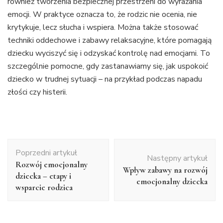
również tworzenia bezpiecznej przestrzeni do wyrażania
emocji. W praktyce oznacza to, że rodzic nie ocenia, nie
krytykuje, lecz słucha i wspiera. Można także stosować
techniki oddechowe i zabawy relaksacyjne, które pomagają
dziecku wyciszyć się i odzyskać kontrolę nad emocjami. To
szczególnie pomocne, gdy zastanawiamy się, jak uspokoić
dziecko w trudnej sytuacji – na przykład podczas napadu
złości czy histerii.
Nawigacja
Poprzedni artykuł
wpisu
Następny artykuł
Rozwój emocjonalny
Wpływ zabawy na rozwój
dziecka – etapy i
emocjonalny dziecka
wsparcie rodzica