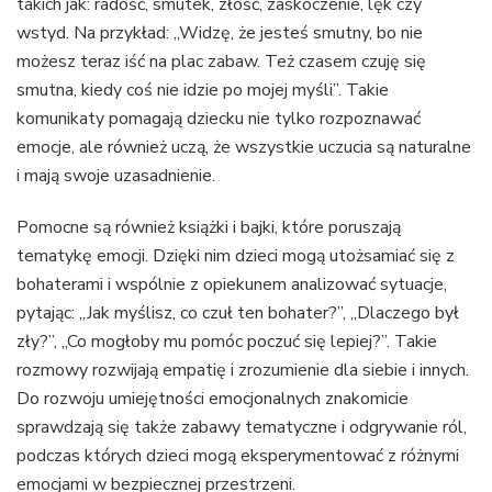
takich jak: radość, smutek, złość, zaskoczenie, lęk czy
wstyd. Na przykład: „Widzę, że jesteś smutny, bo nie
możesz teraz iść na plac zabaw. Też czasem czuję się
smutna, kiedy coś nie idzie po mojej myśli”. Takie
komunikaty pomagają dziecku nie tylko rozpoznawać
emocje, ale również uczą, że wszystkie uczucia są naturalne
i mają swoje uzasadnienie.
Pomocne są również książki i bajki, które poruszają
tematykę emocji. Dzięki nim dzieci mogą utożsamiać się z
bohaterami i wspólnie z opiekunem analizować sytuacje,
pytając: „Jak myślisz, co czuł ten bohater?”, „Dlaczego był
zły?”, „Co mogłoby mu pomóc poczuć się lepiej?”. Takie
rozmowy rozwijają empatię i zrozumienie dla siebie i innych.
Do rozwoju umiejętności emocjonalnych znakomicie
sprawdzają się także zabawy tematyczne i odgrywanie ról,
podczas których dzieci mogą eksperymentować z różnymi
emocjami w bezpiecznej przestrzeni.