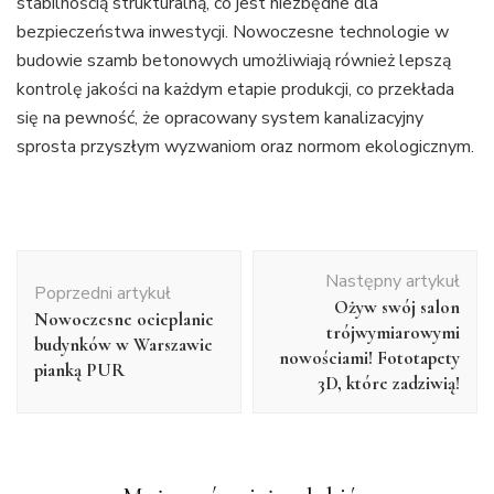
stabilnością strukturalną, co jest niezbędne dla
bezpieczeństwa inwestycji. Nowoczesne technologie w
budowie szamb betonowych umożliwiają również lepszą
kontrolę jakości na każdym etapie produkcji, co przekłada
się na pewność, że opracowany system kanalizacyjny
sprosta przyszłym wyzwaniom oraz normom ekologicznym.
Nawigacja
Następny artykuł
wpisu
Poprzedni artykuł
Ożyw swój salon
Nowoczesne ocieplanie
trójwymiarowymi
budynków w Warszawie
nowościami! Fototapety
pianką PUR
3D, które zadziwią!